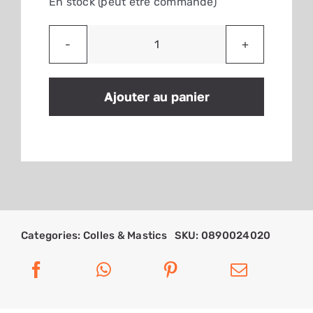
En stock (peut être commandé)
quantité
de
Primer
Ajouter au panier
d'adhérence
Varioprimer
pour
colle
pare-
brise
Wurth
Categories:
Colles & Mastics
SKU:
0890024020