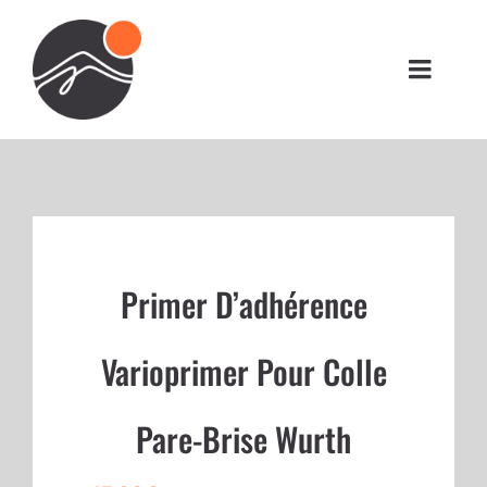
Passer
au
contenu
Toggl
Navig
RÉALISATIONS
BOUTIQUE
VOUS ÊTES UN PRO ?
Primer D’adhérence
Varioprimer Pour Colle
CONTACT
Pare-Brise Wurth
MON COMPTE