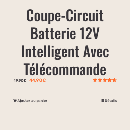
Coupe-Circuit
Batterie 12V
Intelligent Avec
Télécommande
Le
Le
44,90
€
49,90
€
prix
prix
Note
4.67
initial
actuel
sur 5
était :
est :
Ajouter au panier
Détails
49,90€.
44,90€.