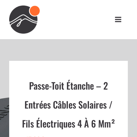
Passer
au
contenu
Toggl
Navig
RÉALISATIONS
BOUTIQUE
VOUS ÊTES UN PRO ?
Passe-Toit Étanche – 2
Entrées Câbles Solaires /
CONTACT
Fils Électriques 4 À 6 Mm²
MON COMPTE