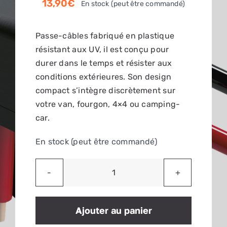
13,90
€
En stock (peut être commandé)
PANIER
Passe-câbles fabriqué en plastique
résistant aux UV, il est conçu pour
durer dans le temps et résister aux
conditions extérieures. Son design
compact s’intègre discrètement sur
votre van, fourgon, 4×4 ou camping-
car.
En stock (peut être commandé)
quantité
de
Passe-
Ajouter au panier
toit