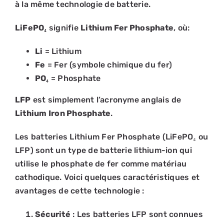
à la même technologie de batterie.
PANIER
LiFePO₄
signifie
Lithium Fer Phosphate
, où:
Li
= Lithium
Fe
= Fer (symbole chimique du fer)
PO₄
= Phosphate
LFP
est simplement l’acronyme anglais de
Lithium Iron Phosphate
.
Les batteries Lithium Fer Phosphate (LiFePO₄ ou
LFP) sont un type de batterie lithium-ion qui
utilise le phosphate de fer comme matériau
cathodique. Voici quelques caractéristiques et
avantages de cette technologie :
Sécurité
: Les batteries LFP sont connues