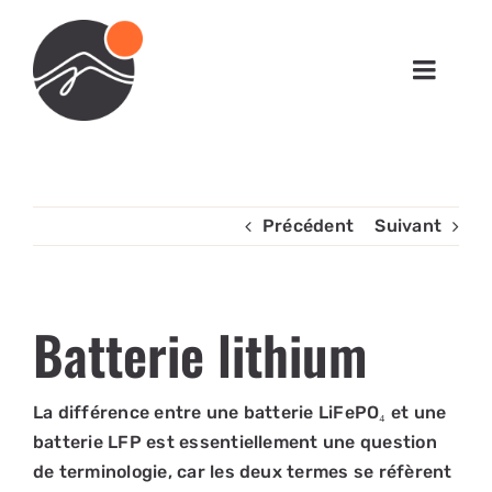
Passer
au
contenu
Toggl
Navig
RÉALISATIONS
BOUTIQUE
Précédent
Suivant
VOUS ÊTES UN PRO ?
Batterie lithium
CONTACT
La différence entre une batterie LiFePO₄ et une
MON COMPTE
batterie LFP est essentiellement une question
de terminologie, car les deux termes se réfèrent