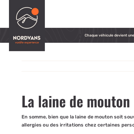
Passer
au
contenu
Chaque véhicule devient une 
La laine de mouton 
En somme, bien que la laine de mouton soit sou
allergies ou des irritations chez certaines per