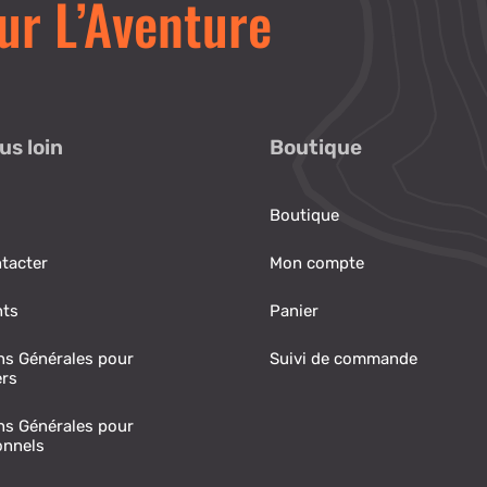
ur L’Aventure
lus loin
Boutique
Boutique
tacter
Mon compte
nts
Panier
ns Générales pour
Suivi de commande
ers
ns Générales pour
onnels