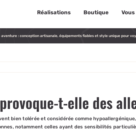
Réalisations
Boutique
Vous 
aventure : conception artisanale, équipements fiables et style unique pour voy
provoque-t-elle des all
vent bien tolérée et considérée comme hypoallergénique,
sonnes, notamment celles ayant des sensibilités particuliè